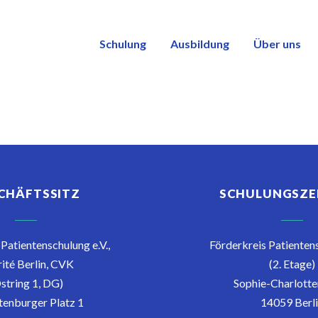
Schulung
Ausbildung
Über uns
CHÄFTSSITZ
SCHULUNGSZ
Patientenschulung e.V.,
Förderkreis Patientens
ité Berlin, CVK
(2. Etage)
string 1, DG)
Sophie-Charlotten
enburger Platz 1
14059 Berl