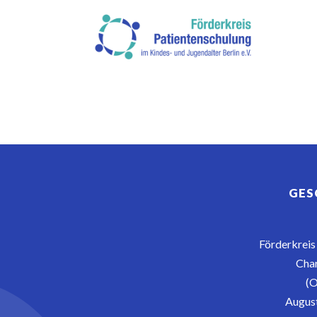
GES
Förderkreis 
Char
(O
August